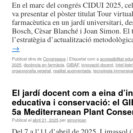
En el marc del congrés CIDUI 2025, cel
va presentar el pòster titulat Tour virtu
farmacèutica en un jardí universitari, d
Bosch, Cèsar Blanché i Joan Simon. El tr
l’estratègia d’actualització metodològ
→
Publicat dins de
Congressos
|
Etiquetat com a
accessibilitat edu
2025
,
docència en farmàcia
,
GIBAF
,
innovació docent
,
Intel·ligèn
organografia vegetal
,
realitat augmentada
,
tecnologia immersiva
El jardí docent com a eina d’i
educativa i conservació: el GI
5a Mediterranean Plant Conse
Publicat el
abril 21, 2025
per
simonjoan
Del 7 a l’11 d’abril de 2025, Limassol (X