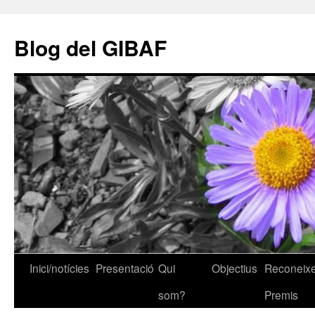
Vés
al
Blog del GIBAF
contingut
Inici/notícies
Presentació
Qui
Objectius
Reconeixe
som?
Premis