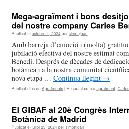
Mega-agraïment i bons desitjos
del nostre company Carles Be
Publicat el
octubre 1, 2024
per
simonjoan
Amb barreja d’emoció i (molta) gratitud
jubilació efectiva del nostre estimat co
Benedí. Després de dècades de dedicació
botànica i a la nostra comunitat científic
nova etapa …
Continua llegint
→
Publicat dins de
Agraïments
|
Etiquetat com a
agraïment
,
Carle
El GIBAF al 20è Congrès Inter
Botànica de Madrid
Publicat el
juliol 23, 2024
per
simonjoan