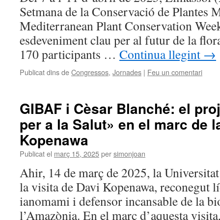
Setmana de la Conservació de Plantes M
Mediterranean Plant Conservation We
esdeveniment clau per al futur de la flo
170 participants …
Continua llegint
→
Publicat dins de
Congressos
,
Jornades
|
Feu un comentari
GIBAF i Cèsar Blanché: el pro
per a la Salut» en el marc de l
Kopenawa
Publicat el
març 15, 2025
per
simonjoan
Ahir, 14 de març de 2025, la Universita
la visita de Davi Kopenawa, reconegut lí
ianomami i defensor incansable de la bio
l’Amazònia. En el marc d’aquesta visit