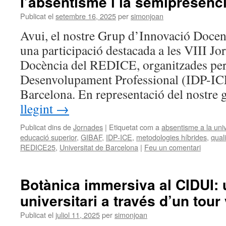
l’absentisme i la semipresencia
Publicat el
setembre 16, 2025
per
simonjoan
Avui, el nostre Grup d’Innovació Docen
una participació destacada a les VIII J
Docència del REDICE, organitzades per 
Desenvolupament Professional (IDP-ICE)
Barcelona. En representació del nostre
llegint
→
Publicat dins de
Jornades
|
Etiquetat com a
absentisme a la univ
educació superior
,
GIBAF
,
IDP-ICE
,
metodologies híbrides
,
qual
REDICE25
,
Universitat de Barcelona
|
Feu un comentari
Botànica immersiva al CIDUI: u
universitari a través d’un tour 
Publicat el
juliol 11, 2025
per
simonjoan