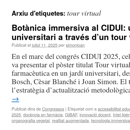
tour virtual
Arxiu d'etiquetes:
Botànica immersiva al CIDUI: u
universitari a través d’un tour 
Publicat el
juliol 11, 2025
per
simonjoan
En el marc del congrés CIDUI 2025, cel
va presentar el pòster titulat Tour virtu
farmacèutica en un jardí universitari, d
Bosch, Cèsar Blanché i Joan Simon. El tr
l’estratègia d’actualització metodològ
→
Publicat dins de
Congressos
|
Etiquetat com a
accessibilitat edu
2025
,
docència en farmàcia
,
GIBAF
,
innovació docent
,
Intel·ligèn
organografia vegetal
,
realitat augmentada
,
tecnologia immersiva