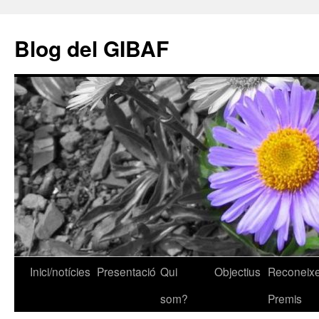
Vés
al
Blog del GIBAF
contingut
Inici/notícies
Presentació
Qui
Objectius
Reconeixe
som?
Premis