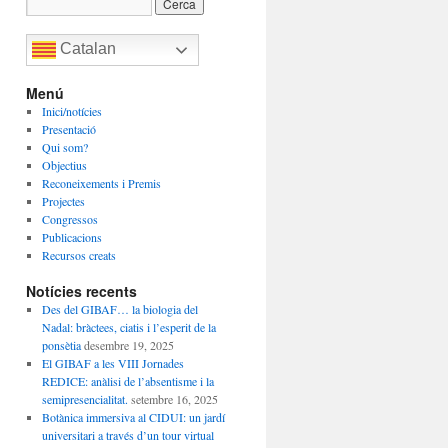
Catalan
Menú
Inici/notícies
Presentació
Qui som?
Objectius
Reconeixements i Premis
Projectes
Congressos
Publicacions
Recursos creats
Notícies recents
Des del GIBAF… la biologia del
Nadal: bràctees, ciatis i l’esperit de la
ponsètia
desembre 19, 2025
El GIBAF a les VIII Jornades
REDICE: anàlisi de l’absentisme i la
semipresencialitat.
setembre 16, 2025
Botànica immersiva al CIDUI: un jardí
universitari a través d’un tour virtual