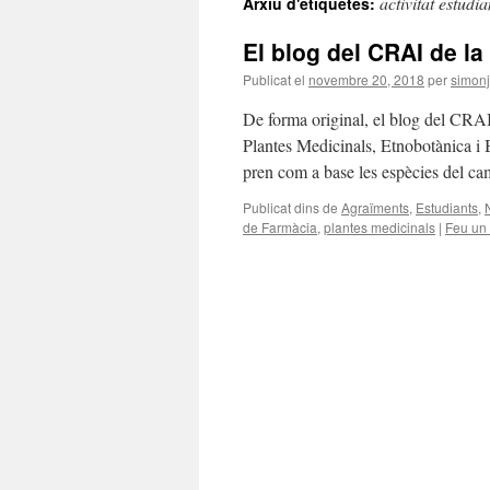
activitat estudia
Arxiu d'etiquetes:
El blog del CRAI de la
Publicat el
novembre 20, 2018
per
simon
De forma original, el blog del CRAI 
Plantes Medicinals, Etnobotànica i 
pren com a base les espècies del c
Publicat dins de
Agraïments
,
Estudiants
,
de Farmàcia
,
plantes medicinals
|
Feu un