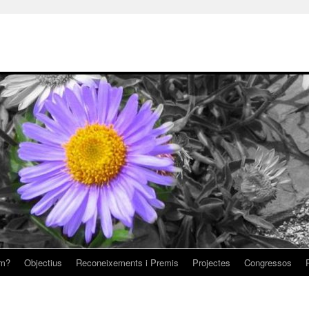
om?
Objectius
Reconeixements i Premis
Projectes
Congressos