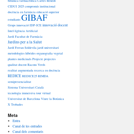
botànica farmacèutica
Carles Benedí
CIDUI 2025
compromís institucional
docència en farmàcia
educació superior
GIBAF
estudiants
innovació docent
Grups innovació
IDP-ICE
Intel·ligència Artificial
Jardi Facultat de Farmàcia
Jardins per a la Salut
Jardí Ferran Soldevila
jardí universitari
metodologies híbrides
organografia vegetal
plantes medicinals
Projecte
projectes
qualitat docent
Racons Verds
realitat augmentada
recerca en docència
REDICE
REDICE25
RIMDA
semipresencialitat
Sistema Universitari Català
tecnologia immersiva
tour virtual
Universitat de Barcelona
Viure la Botànica
X Trobades
Meta
Entra
Canal de les entrades
Canal dels comentaris