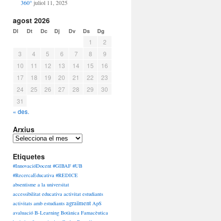
360°
juliol 11, 2025
agost 2026
Dl
Dt
Dc
Dj
Dv
Ds
Dg
1
2
3
4
5
6
7
8
9
10
11
12
13
14
15
16
17
18
19
20
21
22
23
24
25
26
27
28
29
30
31
« des.
Arxius
Arxius
Etiquetes
#InnovacióDocent #GIBAF #UB
#RecercaEducativa #REDICE
absentisme a la universitat
accessibilitat educativa
activitat estudiants
agraïment
activitats amb estudiants
ApS
avaluació
B-Learning
Botànica Famacèutica