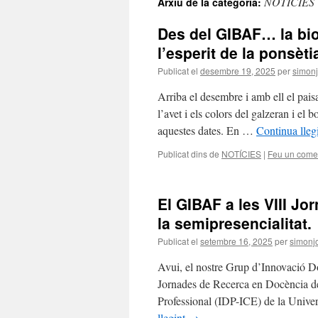
NOTÍCIES
Arxiu de la categoria:
Des del GIBAF… la biol
l’esperit de la ponsèti
Publicat el
desembre 19, 2025
per
simon
Arriba el desembre i amb ell el pais
l’avet i els colors del galzeran i e
aquestes dates. En …
Continua lleg
Publicat dins de
NOTÍCIES
|
Feu un come
El GIBAF a les VIII Jo
la semipresencialitat.
Publicat el
setembre 16, 2025
per
simonj
Avui, el nostre Grup d’Innovació Do
Jornades de Recerca en Docència d
Professional (IDP-ICE) de la Univer
llegint
→