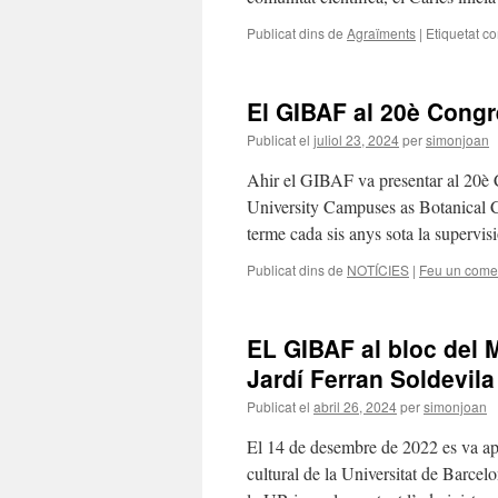
Publicat dins de
Agraïments
|
Etiquetat c
El GIBAF al 20è Congr
Publicat el
juliol 23, 2024
per
simonjoan
Ahir el GIBAF va presentar al 20è 
University Campuses as Botanical C
terme cada sis anys sota la supervi
Publicat dins de
NOTÍCIES
|
Feu un come
EL GIBAF al bloc del 
Jardí Ferran Soldevila
Publicat el
abril 26, 2024
per
simonjoan
El 14 de desembre de 2022 es va ap
cultural de la Universitat de Barcelo