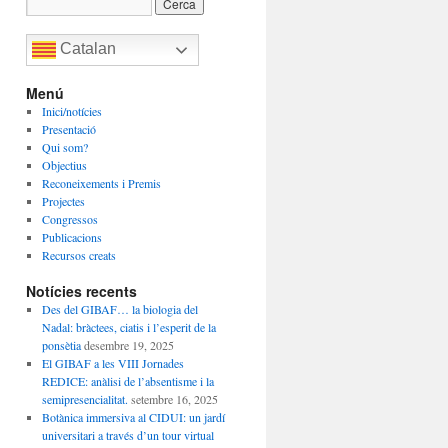
Catalan
Menú
Inici/notícies
Presentació
Qui som?
Objectius
Reconeixements i Premis
Projectes
Congressos
Publicacions
Recursos creats
Notícies recents
Des del GIBAF… la biologia del
Nadal: bràctees, ciatis i l’esperit de la
ponsètia
desembre 19, 2025
El GIBAF a les VIII Jornades
REDICE: anàlisi de l’absentisme i la
semipresencialitat.
setembre 16, 2025
Botànica immersiva al CIDUI: un jardí
universitari a través d’un tour virtual