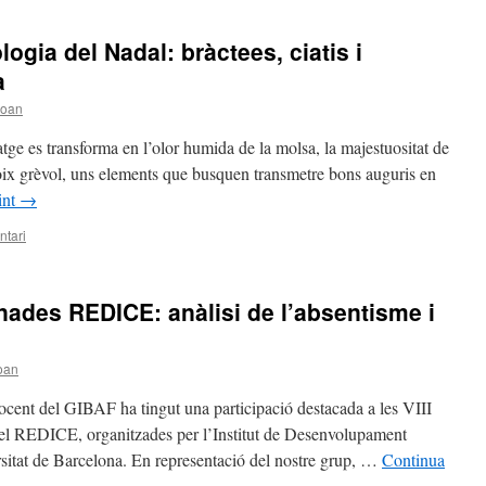
ogia del Nadal: bràctees, ciatis i
a
joan
atge es transforma en l’olor humida de la molsa, la majestuositat de
l boix grèvol, uns elements que busquen transmetre bons auguris en
int
→
ntari
rnades REDICE: anàlisi de l’absentisme i
oan
cent del GIBAF ha tingut una participació destacada a les VIII
el REDICE, organitzades per l’Institut de Desenvolupament
sitat de Barcelona. En representació del nostre grup, …
Continua