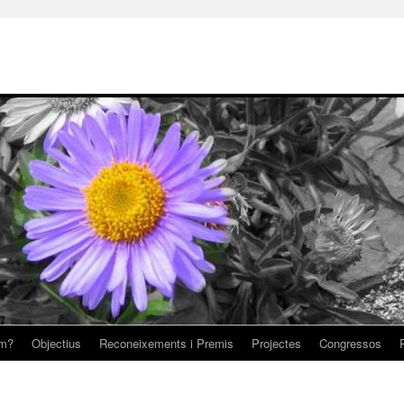
om?
Objectius
Reconeixements i Premis
Projectes
Congressos