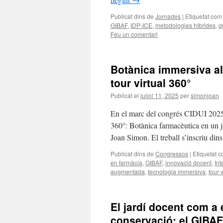
Publicat dins de
Jornades
|
Etiquetat com
GIBAF
,
IDP-ICE
,
metodologies híbrides
,
q
Feu un comentari
Botànica immersiva al 
tour virtual 360°
Publicat el
juliol 11, 2025
per
simonjoan
En el marc del congrés CIDUI 2025, c
360°: Botànica farmacèutica en un j
Joan Simon. El treball s’inscriu din
Publicat dins de
Congressos
|
Etiquetat 
en farmàcia
,
GIBAF
,
innovació docent
,
Int
augmentada
,
tecnologia immersiva
,
tour v
El jardí docent com a 
conservació: el GIBAF 