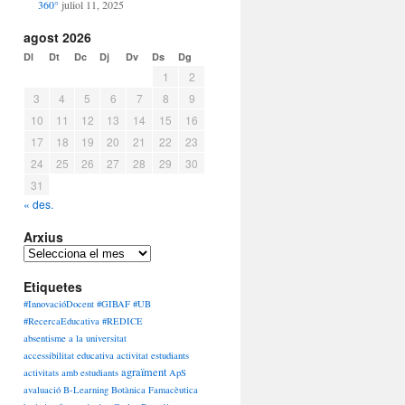
360°
juliol 11, 2025
agost 2026
Dl
Dt
Dc
Dj
Dv
Ds
Dg
1
2
3
4
5
6
7
8
9
10
11
12
13
14
15
16
17
18
19
20
21
22
23
24
25
26
27
28
29
30
31
« des.
Arxius
Arxius
Etiquetes
#InnovacióDocent #GIBAF #UB
#RecercaEducativa #REDICE
absentisme a la universitat
accessibilitat educativa
activitat estudiants
agraïment
activitats amb estudiants
ApS
avaluació
B-Learning
Botànica Famacèutica