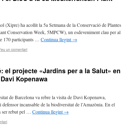
sol (Xipre) ha acollit la 5a Setmana de la Conservació de Plantes
Plant Conservation Week, 5MPCW), un esdeveniment clau per al
 de 170 participants …
Continua llegint
→
Feu un comentari
 el projecte «Jardins per a la Salut» en
de Davi Kopenawa
sitat de Barcelona va rebre la visita de Davi Kopenawa,
 defensor incansable de la biodiversitat de l’Amazònia. En el
a ser rebut pel …
Continua llegint
→
ntari