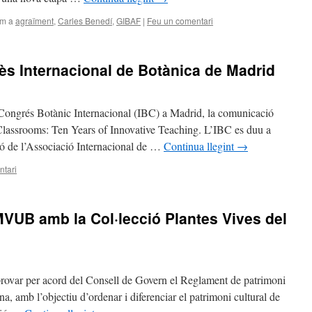
om a
agraïment
,
Carles Benedí
,
GIBAF
|
Feu un comentari
ès Internacional de Botànica de Madrid
Congrés Botànic Internacional (IBC) a Madrid, la comunicació
lassrooms: Ten Years of Innovative Teaching. L’IBC es duu a
sió de l’Associació Internacional de …
Continua llegint
→
ntari
MVUB amb la Col·lecció Plantes Vives del
rovar per acord del Consell de Govern el Reglament de patrimoni
na, amb l’objectiu d’ordenar i diferenciar el patrimoni cultural de