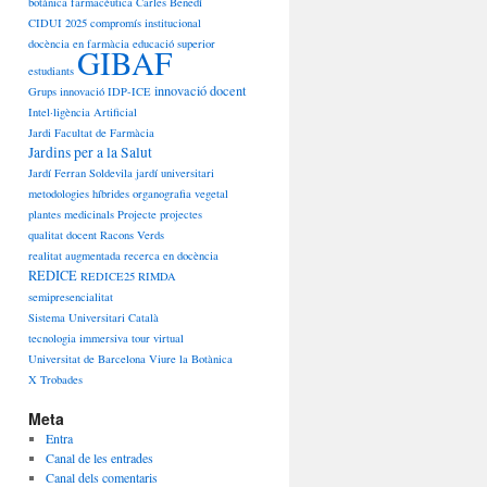
botànica farmacèutica
Carles Benedí
CIDUI 2025
compromís institucional
docència en farmàcia
educació superior
GIBAF
estudiants
innovació docent
Grups innovació
IDP-ICE
Intel·ligència Artificial
Jardi Facultat de Farmàcia
Jardins per a la Salut
Jardí Ferran Soldevila
jardí universitari
metodologies híbrides
organografia vegetal
plantes medicinals
Projecte
projectes
qualitat docent
Racons Verds
realitat augmentada
recerca en docència
REDICE
REDICE25
RIMDA
semipresencialitat
Sistema Universitari Català
tecnologia immersiva
tour virtual
Universitat de Barcelona
Viure la Botànica
X Trobades
Meta
Entra
Canal de les entrades
Canal dels comentaris