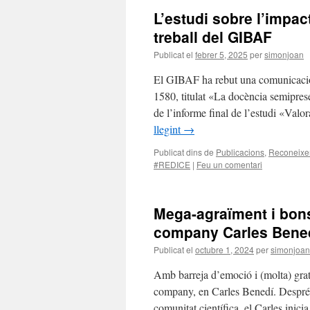
L’estudi sobre l’impac
treball del GIBAF
Publicat el
febrer 5, 2025
per
simonjoan
El GIBAF ha rebut una comunicació
1580, titulat «La docència semipresen
de l’informe final de l’estudi «Va
llegint
→
Publicat dins de
Publicacions
,
Reconeixe
#REDICE
|
Feu un comentari
Mega-agraïment i bons 
company Carles Bene
Publicat el
octubre 1, 2024
per
simonjoan
Amb barreja d’emoció i (molta) grati
company, en Carles Benedí. Després 
comunitat científica, el Carles ini