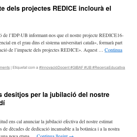
te dels projectes REDICE inclourà el
 de l’IDP-UB informant-nos que el nostre projecte REDICE16-
cial en el grau dins el sistema universitari català», formarà part
loració de l’impacte dels projectes REDICE». Aquest …
Continua
ments
|
Etiquetat com a
#InnovacióDocent #GIBAF #UB #RecercaEducativa
desitjos per la jubilació del nostre
dí
tud ens cal anunciar la jubilació efectiva del nostre estimat
de dècades de dedicació incansable a la botànica i a la nostra
cia una nova etapa …
Continua llegint
→