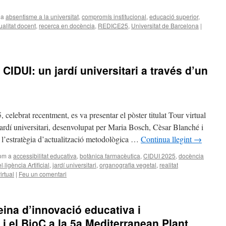
 a
absentisme a la universitat
,
compromís institucional
,
educació superior
,
ualitat docent
,
recerca en docència
,
REDICE25
,
Universitat de Barcelona
|
CIDUI: un jardí universitari a través d’un
elebrat recentment, es va presentar el pòster titulat Tour virtual
ardí universitari, desenvolupat per Maria Bosch, Cèsar Blanché i
s l’estratègia d’actualització metodològica …
Continua llegint
→
com a
accessibilitat educativa
,
botànica farmacèutica
,
CIDUI 2025
,
docència
el·ligència Artificial
,
jardí universitari
,
organografia vegetal
,
realitat
irtual
|
Feu un comentari
eina d’innovació educativa i
i el BioC a la 5a Mediterranean Plant