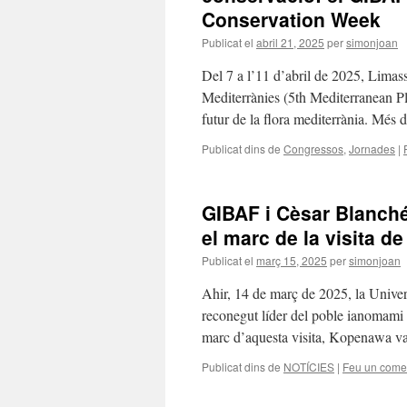
Conservation Week
Publicat el
abril 21, 2025
per
simonjoan
Del 7 a l’11 d’abril de 2025, Limas
Mediterrànies (5th Mediterranean 
futur de la flora mediterrània. Més
Publicat dins de
Congressos
,
Jornades
|
GIBAF i Cèsar Blanché:
el marc de la visita 
Publicat el
març 15, 2025
per
simonjoan
Ahir, 14 de març de 2025, la Univer
reconegut líder del poble ianomami i
marc d’aquesta visita, Kopenawa v
Publicat dins de
NOTÍCIES
|
Feu un come