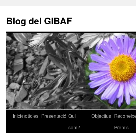
Vés
al
Blog del GIBAF
contingut
Inici/notícies
Presentació
Qui
Objectius
Reconeixe
som?
Premis