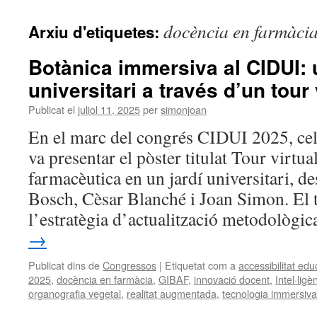
docència en farmàci
Arxiu d'etiquetes:
Botànica immersiva al CIDUI: u
universitari a través d’un tour 
Publicat el
juliol 11, 2025
per
simonjoan
En el marc del congrés CIDUI 2025, cel
va presentar el pòster titulat Tour virtu
farmacèutica en un jardí universitari, d
Bosch, Cèsar Blanché i Joan Simon. El tr
l’estratègia d’actualització metodològ
→
Publicat dins de
Congressos
|
Etiquetat com a
accessibilitat edu
2025
,
docència en farmàcia
,
GIBAF
,
innovació docent
,
Intel·ligèn
organografia vegetal
,
realitat augmentada
,
tecnologia immersiva