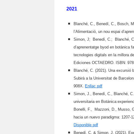
2021
Blanché, C., Benedí, C., Bosch, M 
l’Alimentació, un nou espai d’apr
Simon, J; Benedí, C.; Blanché, C.
d’aprenentatge byod en botànica fa
tecnologies digitals en la millora 
Ediciones OCTAEDRO. ISBN: 978-
Blanché, C. (2021). Una excursió 
Subirà a la Universitat de Barcelo
908X.
Enllaç pdf
Simon, J., Benedí, C., Blanché, 
universitaria en Botánica:experienc
Bonelli, F., Mazzoni, D., Musso, G
hacia un nuevo paradigma: 1207-12
Disponible pdf
Benedí, C. & Simon, J. (2021). Exe