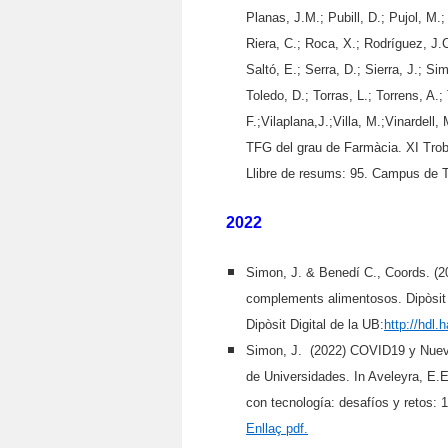
Planas, J.M.; Pubill, D.; Pujol, M.
Riera, C.; Roca, X.; Rodríguez, J.
Saltó, E.; Serra, D.; Sierra, J.; Si
Toledo, D.; Torras, L.; Torrens, A.;
F.;Vilaplana,J.;Villa, M.;Vinardell
TFG del grau de Farmàcia. XI Troba
Llibre de resums: 95. Campus de To
2022
Simon, J. & Benedí C., Coords. (2
complements alimentosos. Dipòsit d
Dipòsit Digital de la UB:
http://hdl.
Simon, J. (2022) COVID19 y Nuevo
de Universidades. In Aveleyra, E.
con tecnología: desafíos y retos:
Enllaç pdf.