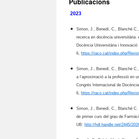
Publicacions
2023
Simon, J., Benedí, C., Blanché C.,
recerca en docència universitària:
Docència Universitària i Innovació
6,
https://raco.cat/index.php/Revi
Simon, J., Benedí, C., Blanché C
a l’aproximació a la professió en 
Congrés Internacional de Docència 
6,
https://raco.cat/index.php/Revi
Simon, J., Benedí, C., Blanché C.
de primer curs del grau de Farmàc
UB:
http://hdl.handle.net/
2445/202