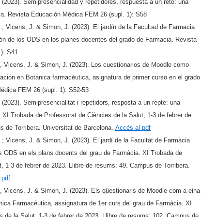
(2023). Semipresencialidad y repetidores, respuesta a un reto: una
ia. Revista Educación Médica FEM 26 (supl. 1): S58
; Vicens, J. & Simon, J. (2023). El jardín de la Facultad de Farmacia
ión de los ODS en los planes docentes del grado de Farmacia. Revista
): S41
, Vicens, J. & Simon, J. (2023). Los cuestionarios de Moodle como
ación en Botánica farmacéutica, asignatura de primer curso en el grado
édica FEM 26 (supl. 1): S52-53
(2023). Semipresencialitat i repetidors, resposta a un repte: una
. XI Trobada de Professorat de Ciències de la Salut, 1-3 de febrer de
s de Torribera. Universitat de Barcelona.
Accés al pdf
; Vicens, J. & Simon, J. (2023). El jardí de la Facultat de Farmàcia
els ODS en els plans docents del grau de Farmàcia. XI Trobada de
t, 1-3 de febrer de 2023. Llibre de resums: 49. Campus de Torribera.
 pdf
, Vicens, J. & Simon, J. (2023). Els qüestionaris de Moodle com a eina
nica Farmacèutica, assignatura de 1er curs del grau de Farmàcia. XI
s de la Salut, 1-3 de febrer de 2023. Llibre de resums: 102. Campus de