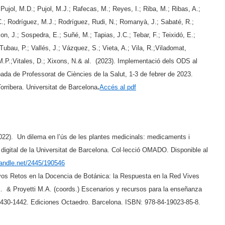
; Pujol, M.D.; Pujol, M.J.; Rafecas, M.; Reyes, I.; Riba, M.; Ribas, A.;
C.; Rodríguez, M.J.; Rodríguez, Rudi, N.; Romanyà, J.; Sabaté, R.;
mon, J.; Sospedra, E.; Suñé, M.; Tapias, J.C.; Tebar, F.; Teixidó, E.;
 Tubau, P.; Vallés, J.; Vázquez, S.; Vieta, A.; Vila, R.;Viladomat,
, M.P.;Vitales, D.; Xixons, N.& al. (2023). Implementació dels ODS al
da de Professorat de Ciències de la Salut, 1-3 de febrer de 2023.
rribera. Universitat de Barcelona
.
Accés al pdf
022). Un dilema en l’ús de les plantes medicinals: medicaments i
igital de la Universitat de Barcelona. Col·lecció OMADO. Disponible al
handle.net/2445/
190546
s Retos en la Docencia de Botánica: la Respuesta en la Red Vives
E. & Proyetti M.A. (coords.) Escenarios y recursos para la enseñanza
 1430-1442. Ediciones Octaedro. Barcelona. ISBN: 978-84-19023-85-8.