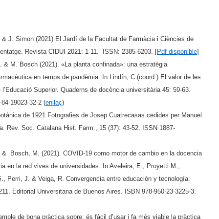
& J. Simon (2021) El Jardí de la Facultat de Farmàcia i Ciències de
enentatge. Revista CIDUI 2021: 1-11. ISSN: 2385-6203. [
Pdf disponible
]
 & M. Bosch (2021). «La planta confinada»: una estratègia
rmacèutica en temps de pandèmia. In Lindín, C (coord.) El valor de les
de l’Educació Superior. Quaderns de docència universitària 45: 59-63.
84-19023-32-2 (
enllaç
)
botànica de 1921 Fotografies de Josep Cuatrecasas cedides per Manuel
na. Rev. Soc. Catalana Hist. Farm., 15 (37): 43-52. ISSN 1887-
C. & Bosch, M. (2021). COVID-19 como motor de cambio en la docencia
ia en la red vives de universidades. In Aveleira, E., Proyetti M.,
., Perri, J. & Veiga, R. Convergencia entre educación y tecnología:
11. Editorial Universitaria de Buenos Aires. ISBN 978-950-23-3225-3.
mple de bona pràctica sobre: és fàcil d’usar i fa més viable la pràctica