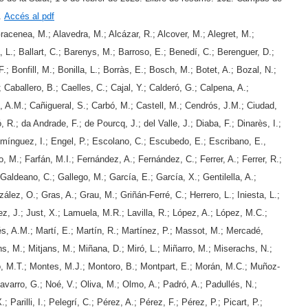
a.
Accés al pdf
cenea, M.; Alavedra, M.; Alcázar, R.; Alcover, M.; Alegret, M.;
 L.; Ballart, C.; Barenys, M.; Barroso, E.; Benedí, C.; Berenguer, D.;
; Bonfill, M.; Bonilla, L.; Borràs, E.; Bosch, M.; Botet, A.; Bozal, N.;
 Caballero, B.; Caelles, C.; Cajal, Y.; Calderó, G.; Calpena, A.;
A.M.; Cañigueral, S.; Carbó, M.; Castell, M.; Cendrós, J.M.; Ciudad,
 R.; da Andrade, F.; de Pourcq, J.; del Valle, J.; Diaba, F.; Dinarès, I.;
nguez, I.; Engel, P.; Escolano, C.; Escubedo, E.; Escribano, E.,
, M.; Farfán, M.I.; Fernández, A.; Fernández, C.; Ferrer, A.; Ferrer, R.;
Galdeano, C.; Gallego, M.; García, E.; García, X.; Gentilella, A.;
lez, O.; Gras, A.; Grau, M.; Griñán-Ferré, C.; Herrero, L.; Iniesta, L.;
ez, J.; Just, X.; Lamuela, M.R.; Lavilla, R.; López, A.; López, M.C.;
s, A.M.; Martí, E.; Martín, R.; Martínez, P.; Massot, M.; Mercadé,
s, M.; Mitjans, M.; Miñana, D.; Miró, L.; Miñarro, M.; Miserachs, N.;
, M.T.; Montes, M.J.; Montoro, B.; Montpart, E.; Morán, M.C.; Muñoz-
avarro, G.; Noé, V.; Oliva, M.; Olmo, A.; Padró, A.; Padullés, N.;
 Parilli, I.; Pelegrí, C.; Pérez, A.; Pérez, F.; Pérez, P.; Picart, P.;