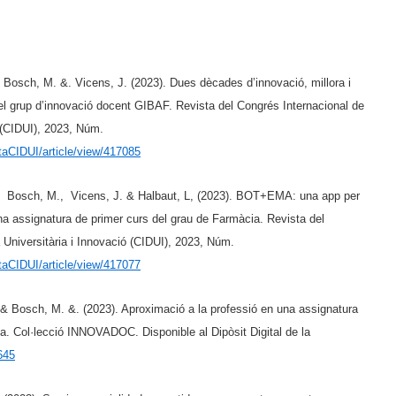
 Bosch, M. &. Vicens, J. (2023). Dues dècades d’innovació, millora i
 el grup d’innovació docent GIBAF. Revista del Congrés Internacional de
 (CIDUI), 2023, Núm.
staCIDUI/article/view/417085
., Bosch, M., Vicens, J. & Halbaut, L, (2023). BOT+EMA: una app per
una assignatura de primer curs del grau de Farmàcia. Revista del
Universitària i Innovació (CIDUI), 2023, Núm.
staCIDUI/article/view/417077
 & Bosch, M. &. (2023).
Aproximació a la professió en una assignatura
ia
. Col·lecció INNOVADOC. Disponible al Dipòsit Digital de la
645