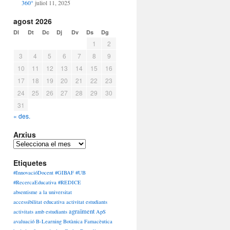
360°
juliol 11, 2025
agost 2026
Dl
Dt
Dc
Dj
Dv
Ds
Dg
1
2
3
4
5
6
7
8
9
10
11
12
13
14
15
16
17
18
19
20
21
22
23
24
25
26
27
28
29
30
31
« des.
Arxius
Arxius
Etiquetes
#InnovacióDocent #GIBAF #UB
#RecercaEducativa #REDICE
absentisme a la universitat
accessibilitat educativa
activitat estudiants
agraïment
activitats amb estudiants
ApS
avaluació
B-Learning
Botànica Famacèutica