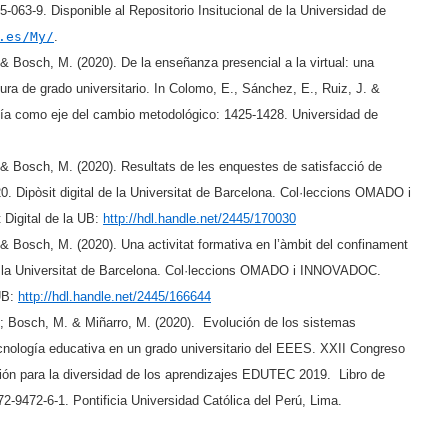
-063-9. Disponible al Repositorio Insitucional de la Universidad de
.es/My/
.
& Bosch, M. (2020). De la enseñanza presencial a la virtual: una
ura de grado universitario. In Colomo, E., Sánchez, E., Ruiz, J. &
gía como eje del cambio metodológico: 1425-1428. Universidad de
 & Bosch, M. (2020). Resultats de les enquestes de satisfacció de
 Dipòsit digital de la Universitat de Barcelona. Col·leccions OMADO i
Digital de la UB:
http://hdl.handle.net/
2445/170030
 & Bosch, M. (2020).
Una activitat formativa en l’àmbit del confinament
de la Universitat de Barcelona. Col·leccions OMADO i INNOVADOC.
UB:
http://hdl.handle.net/2445/
166644
.; Bosch, M. & Miñarro, M. (2020). Evolución de los sistemas
ecnología educativa en un grado universitario del EEES. XXII Congreso
ción para la diversidad de los aprendizajes EDUTEC 2019. Libro de
-9472-6-1. Pontificia Universidad Católica del Perú, Lima.