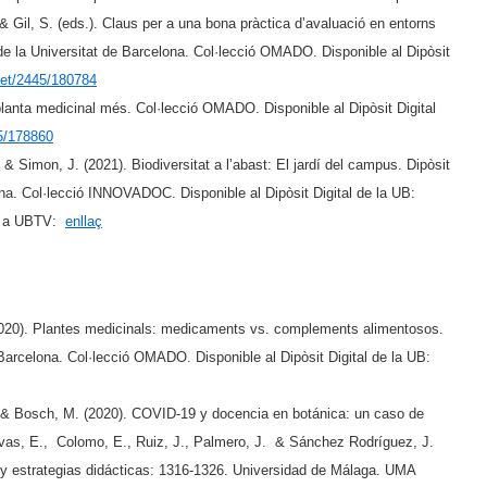
 & Gil, S. (eds.). Claus per a una bona pràctica d’avaluació en entorns
 de la Universitat de Barcelona. Col·lecció OMADO. Disponible al Dipòsit
.net/2445/180784
lanta medicinal més
. Col·lecció OMADO. Disponible al Dipòsit Digital
5/178860
 Simon, J. (2021). Biodiversitat a l’abast: El jardí del campus. Dipòsit
lona. Col·lecció INNOVADOC. Disponible al Dipòsit Digital de la UB:
 a UBTV:
enllaç
2020). Plantes medicinals: medicaments vs. complements alimentosos.
e Barcelona. Col·lecció OMADO. Disponible al Dipòsit Digital de la UB:
 & Bosch, M. (2020). COVID-19 y docencia en botánica: un caso de
vas, E., Colomo, E., Ruiz, J., Palmero, J. & Sánchez Rodríguez, J.
 y estrategias didácticas: 1316-1326. Universidad de Málaga. UMA