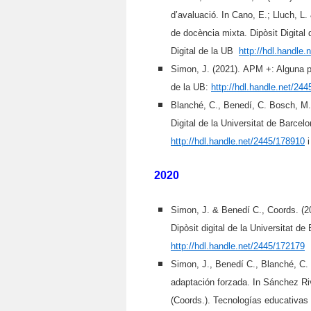
d’avaluació. In Cano, E.; Lluch, L.
de docència mixta. Dipòsit Digital
Digital de la UB
http://hdl.handle
Simon, J. (2021).
APM +: Alguna p
de la UB:
http://hdl.handle.net/
244
Blanché, C., Benedí, C. Bosch, M. &
Digital de la Universitat de Barce
http://hdl.handle.net/2445/178910
i
2020
Simon, J. & Benedí C., Coords. (
Dipòsit digital de la Universitat d
http://hdl.handle.net/2445/172179
Simon, J., Benedí C., Blanché, C.
adaptación forzada. In Sánchez Ri
(Coords.). Tecnologías educativas