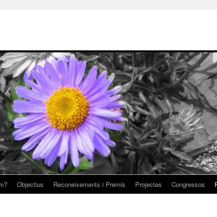
om?
Objectius
Reconeixements i Premis
Projectes
Congressos