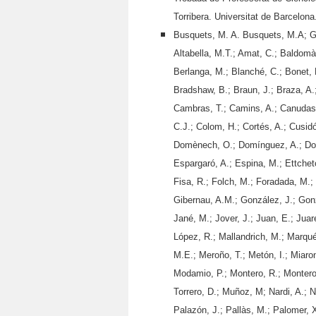
Torribera. Universitat de Barcelon
Busquets, M. A. Busquets, M.A; Gra
Altabella, M.T.; Amat, C.; Baldomà,
Berlanga, M.; Blanché, C.; Bonet, F.
Bradshaw, B.; Braun, J.; Braza, A.;
Cambras, T.; Camins, A.; Canudas, 
C.J.; Colom, H.; Cortés, A.; Cusidó,
Domènech, O.; Domínguez, A.; Domí
Espargaró, A.; Espina, M.; Ettcheto
Fisa, R.; Folch, M.; Foradada, M.; 
Gibernau, A.M.; González, J.; Gonzá
Jané, M.; Jover, J.; Juan, E.; Juar
López, R.; Mallandrich, M.; Marqué
M.E.; Meroño, T.; Metón, I.; Miaron
Modamio, P.; Montero, R.; Montero
Torrero, D.; Muñoz, M; Nardi, A.; N
Palazón, J.; Pallàs, M.; Palomer, X.;