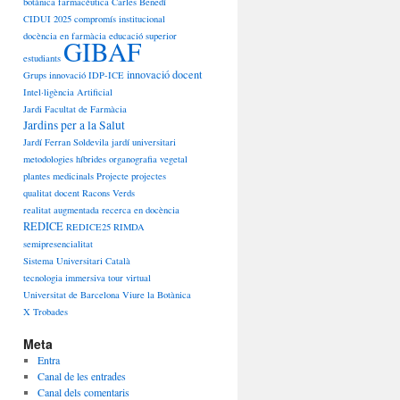
botànica farmacèutica
Carles Benedí
CIDUI 2025
compromís institucional
docència en farmàcia
educació superior
GIBAF
estudiants
innovació docent
Grups innovació
IDP-ICE
Intel·ligència Artificial
Jardi Facultat de Farmàcia
Jardins per a la Salut
Jardí Ferran Soldevila
jardí universitari
metodologies híbrides
organografia vegetal
plantes medicinals
Projecte
projectes
qualitat docent
Racons Verds
realitat augmentada
recerca en docència
REDICE
REDICE25
RIMDA
semipresencialitat
Sistema Universitari Català
tecnologia immersiva
tour virtual
Universitat de Barcelona
Viure la Botànica
X Trobades
Meta
Entra
Canal de les entrades
Canal dels comentaris