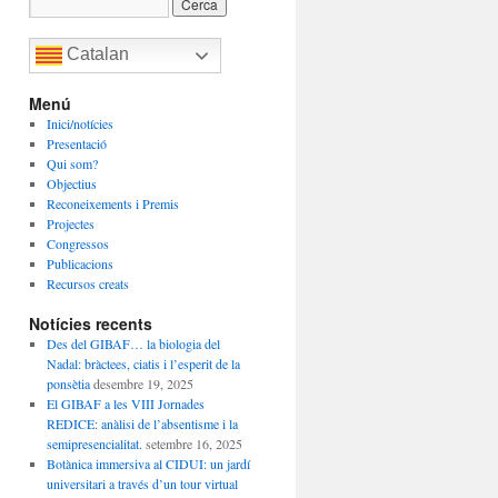
Catalan
Menú
Inici/notícies
Presentació
Qui som?
Objectius
Reconeixements i Premis
Projectes
Congressos
Publicacions
Recursos creats
Notícies recents
Des del GIBAF… la biologia del
Nadal: bràctees, ciatis i l’esperit de la
ponsètia
desembre 19, 2025
El GIBAF a les VIII Jornades
REDICE: anàlisi de l’absentisme i la
semipresencialitat.
setembre 16, 2025
Botànica immersiva al CIDUI: un jardí
universitari a través d’un tour virtual