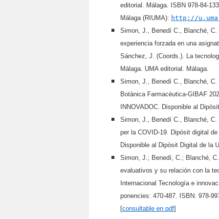
editorial. Málaga. ISBN 978-84-1335
Málaga (RIUMA):
http://u.uma
Simon, J., Benedí C., Blanché, C. 
experiencia forzada en una asignat
Sánchez, J. (Coords.). La tecnolo
Málaga. UMA editorial. Málaga.
Simon, J., Benedí C., Blanché, C.
Botànica Farmacèutica-GIBAF 2020.
INNOVADOC. Disponible al Dipòsit 
Simon, J., Benedí C., Blanché, C.
per la COVID-19. Dipòsit digital 
Disponible al Dipòsit Digital de la 
Simon, J.; Benedí, C.; Blanché, C
evaluativos y su relación con la t
Internacional Tecnología e innova
ponencies: 470-487. ISBN: 978-9972
[
consultable en pdf
]