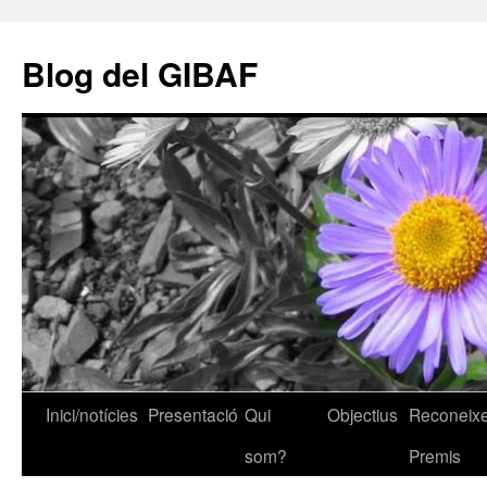
Vés
al
Blog del GIBAF
contingut
Inici/notícies
Presentació
Qui
Objectius
Reconeixe
som?
Premis