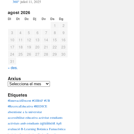
360°
juliol 11, 2025
agost 2026
Dl
Dt
Dc
Dj
Dv
Ds
Dg
1
2
3
4
5
6
7
8
9
10
11
12
13
14
15
16
17
18
19
20
21
22
23
24
25
26
27
28
29
30
31
« des.
Arxius
Arxius
Etiquetes
#InnovacióDocent #GIBAF #UB
#RecercaEducativa #REDICE
absentisme a la universitat
accessibilitat educativa
activitat estudiants
agraïment
activitats amb estudiants
ApS
avaluació
B-Learning
Botànica Famacèutica