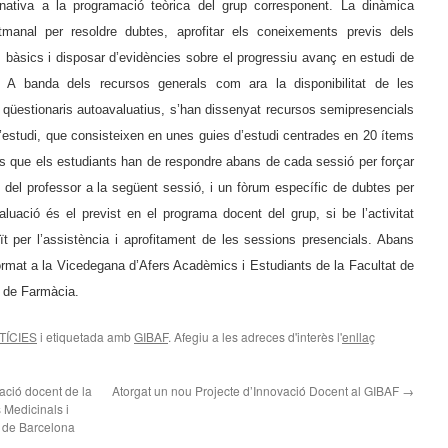
ernativa a la programació teòrica del grup corresponent. La dinàmica
tmanal per resoldre dubtes, aprofitar els coneixements previs dels
 bàsics i disposar d’evidències sobre el progressiu avanç en estudi de
. A banda dels recursos generals com ara la disponibilitat de les
 qüestionaris autoavaluatius, s’han dissenyat recursos semipresencials
’estudi, que consisteixen en unes guies d’estudi centrades en 20 ítems
s que els estudiants han de respondre abans de cada sessió per forçar
ió del professor a la següent sessió, i un fòrum específic de dubtes per
luació és el previst en el programa docent del grup, si be l’activitat
ït per l’assistència i aprofitament de les sessions presencials. Abans
format a la Vicedegana d’Afers Acadèmics i Estudiants de la Facultat de
u de Farmàcia.
TÍCIES
i etiquetada amb
GIBAF
. Afegiu a les adreces d'interès l'
enllaç
ació docent de la
Atorgat un nou Projecte d’Innovació Docent al GIBAF
→
 Medicinals i
 de Barcelona