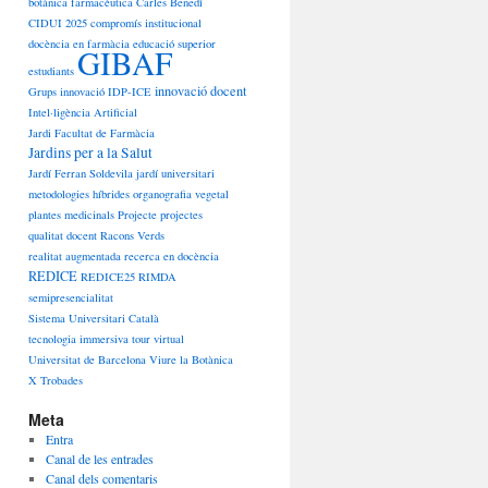
botànica farmacèutica
Carles Benedí
CIDUI 2025
compromís institucional
docència en farmàcia
educació superior
GIBAF
estudiants
innovació docent
Grups innovació
IDP-ICE
Intel·ligència Artificial
Jardi Facultat de Farmàcia
Jardins per a la Salut
Jardí Ferran Soldevila
jardí universitari
metodologies híbrides
organografia vegetal
plantes medicinals
Projecte
projectes
qualitat docent
Racons Verds
realitat augmentada
recerca en docència
REDICE
REDICE25
RIMDA
semipresencialitat
Sistema Universitari Català
tecnologia immersiva
tour virtual
Universitat de Barcelona
Viure la Botànica
X Trobades
Meta
Entra
Canal de les entrades
Canal dels comentaris