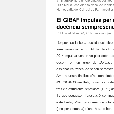
←
El GIBAF lliura un diploma de col·labor
UB a María José Alonso, vocal de Plantes
Homeopatia del Col·legi de Farmacèutics
El GIBAF impulsa per 
docència semipresenci
Publicat el
febrer 20, 2014
per
simonjoan
Desprès de la bona acollida del llibr
semipresencial, el GIBAF ha decidit p
2014 impulsar una prova pilot sobre a
docent en un grup de
Botànica
assignatura troncal de segon semestre
Amb aquesta finalitat s’ha constituït 
POSSOMUS
(en llatí, nosaltres pode
tots els estudiants repetidors (12 %) de
T3 que segueixen l’avaluació continu
estudiants, s’han programat un total
(una per setmana) d’una hora o hora i