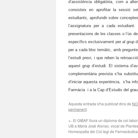
d’assistència obligatòria, com a alt
consisteix en aprofitar la sessió se
estudiants, aprofundir sobre conceptes
l’assignatura per a cada estudiant
presentacions de les classes o l’ús de
específics exclusivament per al grup d
per a cada bloc temàtic, amb pregunte
l’estudi previ, i que reben la retroacc
aquest grup d’estudi. El sistema d’ava
complementària prevista s’ha substitu
d’iniciar aquesta experiència, s’ha in
Farmàcia i a la Cap d’Estudis del gra
Aquesta entrada s'ha publicat dins de
NO
permanent
.
←
El GIBAF lliura un diploma de col·labor
UB a María José Alonso, vocal de Plantes
Homeopatia del Col·legi de Farmacèutics