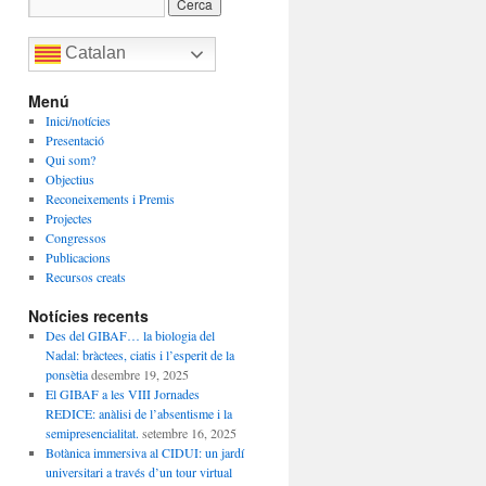
Catalan
Menú
Inici/notícies
Presentació
Qui som?
Objectius
Reconeixements i Premis
Projectes
Congressos
Publicacions
Recursos creats
Notícies recents
Des del GIBAF… la biologia del
Nadal: bràctees, ciatis i l’esperit de la
ponsètia
desembre 19, 2025
El GIBAF a les VIII Jornades
REDICE: anàlisi de l’absentisme i la
semipresencialitat.
setembre 16, 2025
Botànica immersiva al CIDUI: un jardí
universitari a través d’un tour virtual