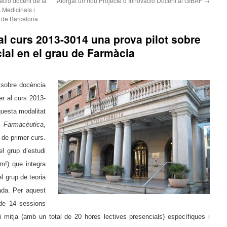
ació docent de la
Atorgat un nou Projecte d’Innovació Docent al GIBAF
→
 Medicinals i
 de Barcelona
al curs 2013-3014 una prova pilot sobre
al en el grau de Farmàcia
e sobre docència
er al curs 2013-
questa modalitat
 Farmacèutica
,
 de primer curs.
el grup d’estudi
m!) que integra
l grup de teoria
ada. Per aquest
 de 14 sessions
 mitja (amb un total de 20 hores lectives presencials) específiques i