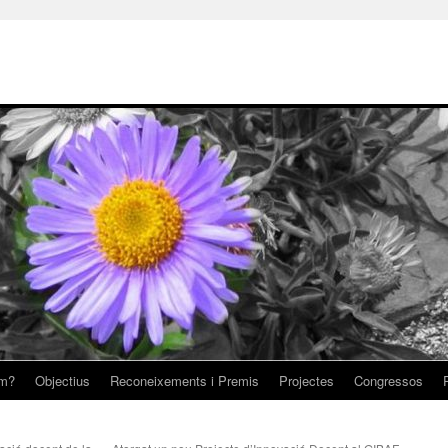
om?
Objectius
Reconeixements i Premis
Projectes
Congressos