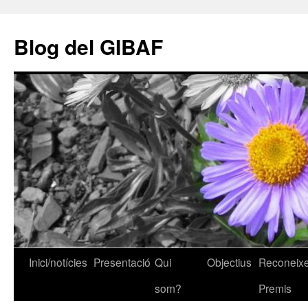
Vés
al
Blog del GIBAF
contingut
Inici/notícies
Presentació
Qui
Objectius
Reconeixe
som?
Premis