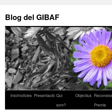
Vés
al
Blog del GIBAF
contingut
Inici/notícies
Presentació
Qui
Objectius
Reconeixe
som?
Premis