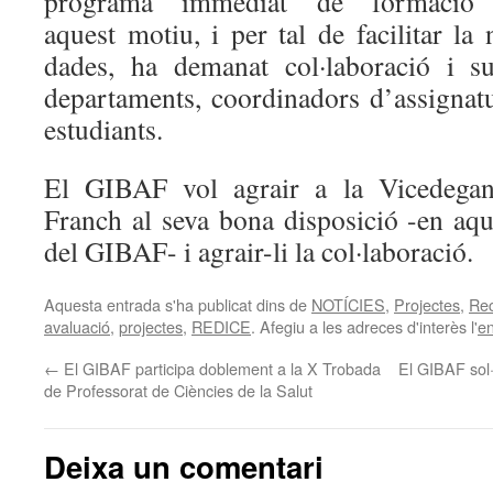
programa immediat de formació d
aquest motiu, i per tal de facilitar la 
dades, ha demanat col·laboració i su
departaments, coordinadors d’assignatu
estudiants.
El GIBAF vol agrair a la Vicedega
Franch al seva bona disposició -en aques
del GIBAF- i agrair-li la col·laboració.
Aquesta entrada s'ha publicat dins de
NOTÍCIES
,
Projectes
,
Re
avaluació
,
projectes
,
REDICE
. Afegiu a les adreces d'interès l'
en
←
El GIBAF participa doblement a la X Trobada
El GIBAF sol·l
de Professorat de Ciències de la Salut
Deixa un comentari