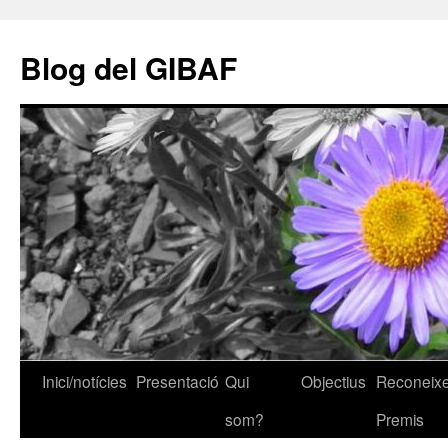
Vés
al
Blog del GIBAF
contingut
Inici/notícies
Presentació
Qui
Objectius
Reconeixe
som?
Premis