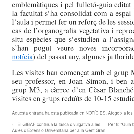
emblemàtiques i pel fulletó-guia editat
la facultat s’ha consolidat com a espai
l’aula i permet fer un reforç de les sessi
cas de l’organografia vegetativa i repro
situ espècies que s’estudien a l’assig
s’han pogut veure noves incorporac
notícia
) del passat any, algunes ja florid
Les visites han començat amb el grup M
seu professor, en Joan Simon, i ben 
grup M3, a càrrec d’en Cèsar Blanché
visites en grups reduïts de 10-15 estudia
Aquesta entrada ha esta publicada en
NOTÍCIES
. Afegeix a les 
←
El GIBAF continua la tasca divulgativa a les
Per fi: “Guia 
Aules d’Extensió Universitària per a la Gent Gran