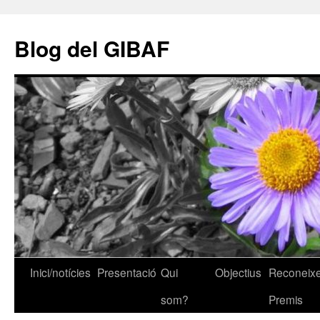
Vés
al
Blog del GIBAF
contingut
Inici/notícies
Presentació
Qui
Objectius
Reconeixe
som?
Premis