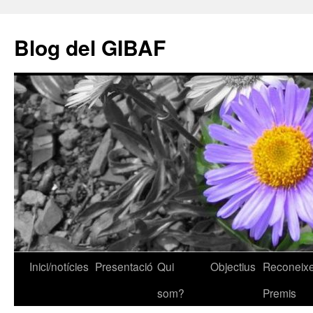
Vés
al
Blog del GIBAF
contingut
Inici/notícies
Presentació
Qui
Objectius
Reconeixe
som?
Premis