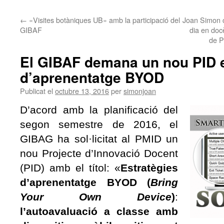
←
«Visites botàniques UB» amb la participació del
Joan Simon c
GIBAF
dia en doc
de P
El GIBAF demana un nou PID e
d’aprenentatge BYOD
Publicat el
octubre 13, 2016
per
simonjoan
D’acord amb la planificació del
segon semestre de 2016, el
GIBAG ha sol·licitat al PMID un
nou Projecte d’Innovació Docent
(PID) amb el títol: «
Estratègies
d’aprenentatge BYOD (
Bring
Your Own Device
)
:
l’autoavaluació a classe amb