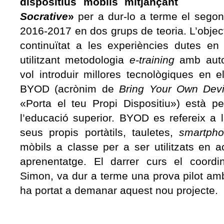
dispositius mòbils mitjançant
Socrative
»
per a dur-lo a terme el segon
2016-2017 en dos grups de teoria. L’object
continuïtat a les experiències dutes en
utilitzant metodologia
e-training
amb auto
vol introduir millores tecnològiques en 
BYOD (acrònim de
Bring Your Own Dev
«Porta el teu Propi Dispositiu») està p
l’educació superior. BYOD es refereix a l
seus propis portàtils, tauletes,
smartph
mòbils a classe per a ser utilitzats en a
aprenentatge. El darrer curs el coord
Simon, va dur a terme una prova pilot amb
ha portat a demanar aquest nou projecte.