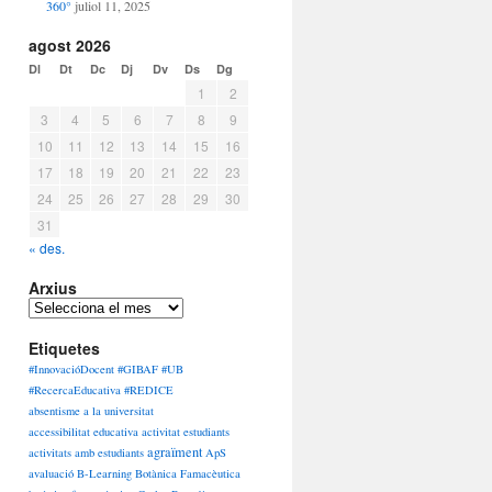
360°
juliol 11, 2025
agost 2026
Dl
Dt
Dc
Dj
Dv
Ds
Dg
1
2
3
4
5
6
7
8
9
10
11
12
13
14
15
16
17
18
19
20
21
22
23
24
25
26
27
28
29
30
31
« des.
Arxius
Arxius
Etiquetes
#InnovacióDocent #GIBAF #UB
#RecercaEducativa #REDICE
absentisme a la universitat
accessibilitat educativa
activitat estudiants
agraïment
activitats amb estudiants
ApS
avaluació
B-Learning
Botànica Famacèutica