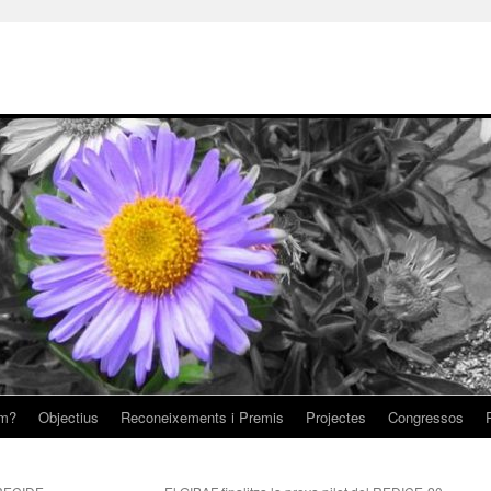
om?
Objectius
Reconeixements i Premis
Projectes
Congressos