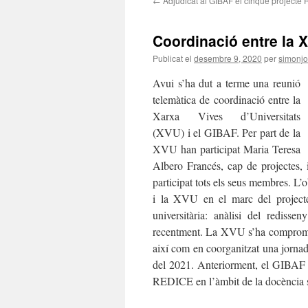
←
Adjudicat al GIBAF el cinquè projecte
Coordinació entre la X
Publicat el
desembre 9, 2020
per
simonj
Avui s’ha dut a terme una reunió
telemàtica de coordinació entre la
Xarxa Vives d’Universitats
(XVU) i el GIBAF. Per part de la
XVU han participat Maria Teresa
Albero Francés, cap de projectes,
participat tots els seus membres. L’o
i la XVU en el marc del proje
universitària: anàlisi del rediss
recentment. La XVU s’ha compromès a
així com en coorganitzat una jornada
del 2021. Anteriorment, el GIBAF 
REDICE en l’àmbit de la docència 