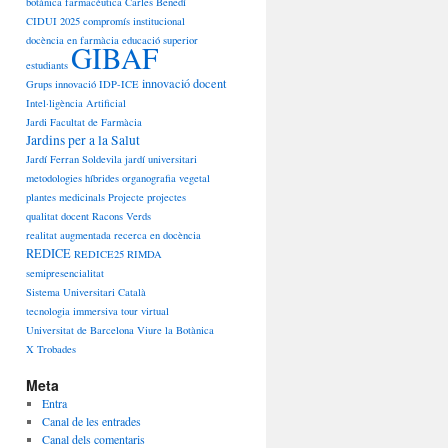
botànica farmacèutica
Carles Benedí
CIDUI 2025
compromís institucional
docència en farmàcia
educació superior
GIBAF
estudiants
innovació docent
Grups innovació
IDP-ICE
Intel·ligència Artificial
Jardi Facultat de Farmàcia
Jardins per a la Salut
Jardí Ferran Soldevila
jardí universitari
metodologies híbrides
organografia vegetal
plantes medicinals
Projecte
projectes
qualitat docent
Racons Verds
realitat augmentada
recerca en docència
REDICE
REDICE25
RIMDA
semipresencialitat
Sistema Universitari Català
tecnologia immersiva
tour virtual
Universitat de Barcelona
Viure la Botànica
X Trobades
Meta
Entra
Canal de les entrades
Canal dels comentaris