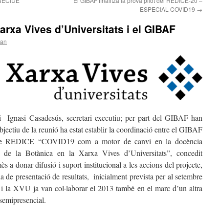
 RECIDE
El GIBAF finalitza la prova pilot del REDICE-20 –
ESPECIAL COVID19
→
arxa Vives d’Universitats i el GIBAF
oan
 i Ignasi Casadesús, secretari executiu; per part del GIBAF han
bjectiu de la reunió ha estat establir la coordinació entre el GIBAF
cte REDICE “COVID19 com a motor de canvi en la docència
eny de la Botànica en la Xarxa Vives d’Universitats”, concedit
 donar difusió i suport institucional a les accions del projecte,
 de presentació de resultats, inicialment prevista per al setembre
i la XVU ja van col·laborar el 2013 també en el marc d’un altra
semipresencial.