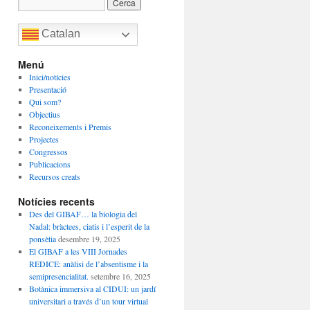
Catalan
Menú
Inici/notícies
Presentació
Qui som?
Objectius
Reconeixements i Premis
Projectes
Congressos
Publicacions
Recursos creats
Notícies recents
Des del GIBAF… la biologia del
Nadal: bràctees, ciatis i l’esperit de la
ponsètia
desembre 19, 2025
El GIBAF a les VIII Jornades
REDICE: anàlisi de l’absentisme i la
semipresencialitat.
setembre 16, 2025
Botànica immersiva al CIDUI: un jardí
universitari a través d’un tour virtual