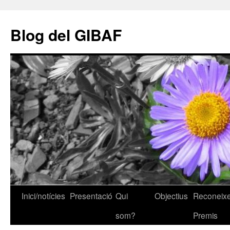
Vés
al
Blog del GIBAF
contingut
Inici/notícies
Presentació
Qui
Objectius
Reconeixe
som?
Premis