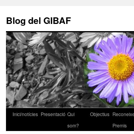
Vés
al
Blog del GIBAF
contingut
Inici/notícies
Presentació
Qui
Objectius
Reconeixe
som?
Premis