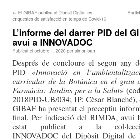
←
El GIBAF publica al Dipòsit Digital les
Parti
enquestes de satisfacció en temps de Covid-19
L’informe del darrer PID del 
avui a INNOVADOC
Publicat el
octubre 1, 2020
per
simonjoan
Després de concloure el segon any d
PID «
Innovació en l’ambientalitzac
curricular de la Botànica en el grau 
Farmàcia: Jardins per a la Salut
» (cod
2018PID-UB/034; IP: Cèsar Blanché), 
GIBAF ha presentat el preceptiu infor
final. Per indicació del RIMDA, avui 
estat publicat a la col·lecc
INNOVADOC del Dipòsit Digital de 