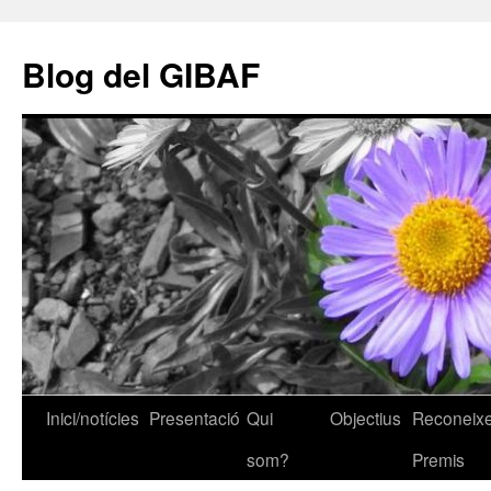
Vés
al
Blog del GIBAF
contingut
Inici/notícies
Presentació
Qui
Objectius
Reconeixe
som?
Premis