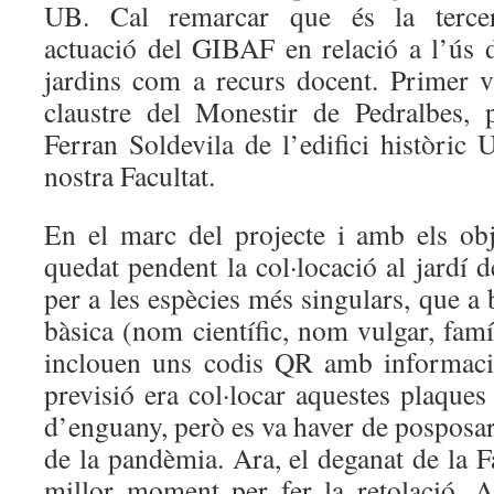
UB. Cal remarcar que és la terce
actuació del GIBAF en relació a l’ús 
jardins com a recurs docent. Primer v
claustre del Monestir de Pedralbes, 
Ferran Soldevila de l’edifici històric U
nostra Facultat.
En el marc del projecte i amb els obj
quedat pendent la col·locació al jardí 
per a les espècies més singulars, que a
bàsica (nom científic, nom vulgar, famíl
inclouen uns codis QR amb informaci
previsió era col·locar aquestes plaques
d’enguany, però es va haver de posposar
de la pandèmia. Ara, el deganat de la Fa
millor moment per fer la retolació. 