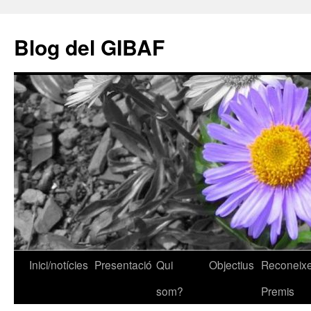
Vés
al
Blog del GIBAF
contingut
Inici/notícies
Presentació
Qui
Objectius
Reconeixe
som?
Premis