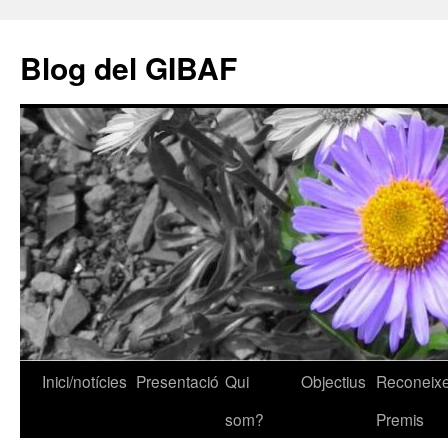
Vés
al
Blog del GIBAF
contingut
Inici/notícies
Presentació
Qui
Objectius
Reconeixe
som?
Premis