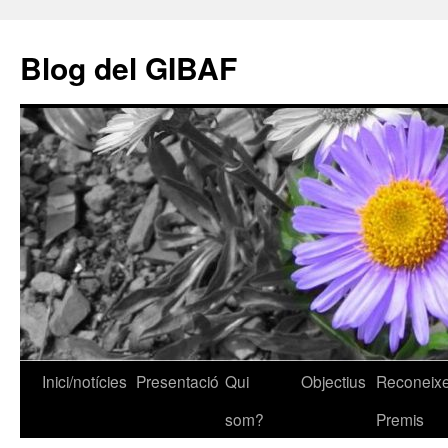
Vés
al
Blog del GIBAF
contingut
Inici/notícies
Presentació
Qui
Objectius
Reconeixe
som?
Premis