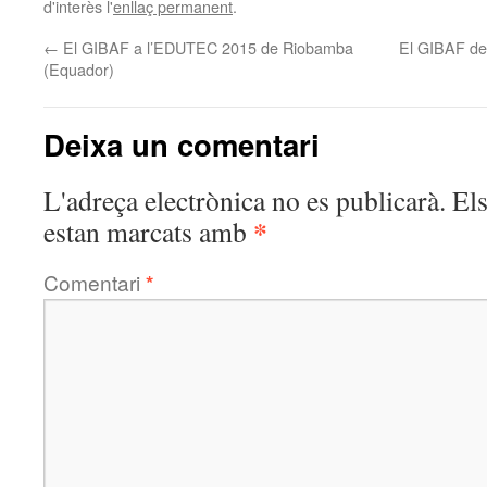
d'interès l'
enllaç permanent
.
←
El GIBAF a l’EDUTEC 2015 de Riobamba
El GIBAF defi
(Equador)
Deixa un comentari
L'adreça electrònica no es publicarà.
El
*
estan marcats amb
Comentari
*