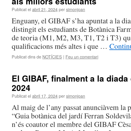
als millors estudiants
Publicat el
abril 21, 2024
per
simonjoan
Enguany, el GIBAF s’ha apuntat a la dia
distingit els estudiants de Botànica Far
de teoria (M1, M2, M3, T1, T2 i T3) que
qualificacions més altes i que …
Contin
Publicat dins de
NOTÍCIES
|
Feu un comentari
El GIBAF, finalment a la diada
2024
Publicat el
abril 17, 2024
per
simonjoan
Al maig de l’any passat anunciàvem la pr
“Guia botànica del jardí Ferran Soldevil
n’és coautor el membre del GIBAF Cèsa