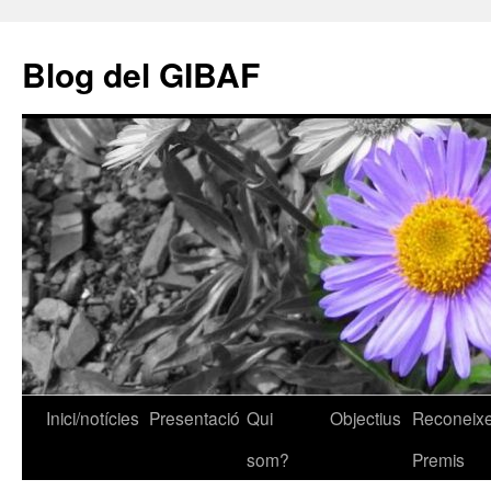
Vés
al
Blog del GIBAF
contingut
Inici/notícies
Presentació
Qui
Objectius
Reconeixe
som?
Premis