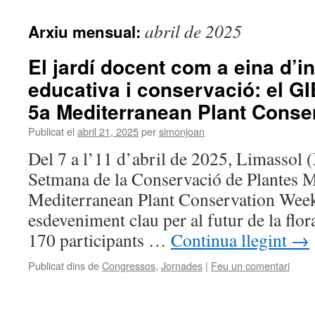
abril de 2025
Arxiu mensual:
El jardí docent com a eina d’i
educativa i conservació: el GI
5a Mediterranean Plant Conse
Publicat el
abril 21, 2025
per
simonjoan
Del 7 a l’11 d’abril de 2025, Limassol (X
Setmana de la Conservació de Plantes M
Mediterranean Plant Conservation We
esdeveniment clau per al futur de la flo
170 participants …
Continua llegint
→
Publicat dins de
Congressos
,
Jornades
|
Feu un comentari