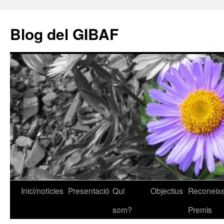
Vés
al
Blog del GIBAF
contingut
Inici/notícies
Presentació
Qui
Objectius
Reconeixe
som?
Premis